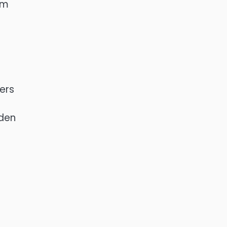
um
ers
 den