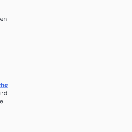
ten
che
ird
ie