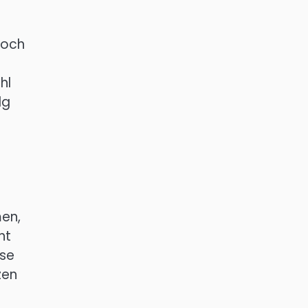
noch
hl
lg
en,
ht
ese
zen