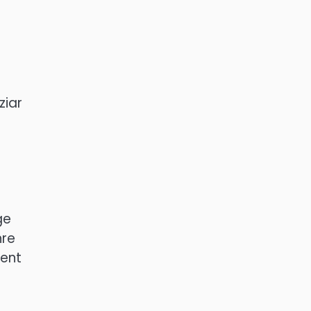
ziar
ge
hre
ment