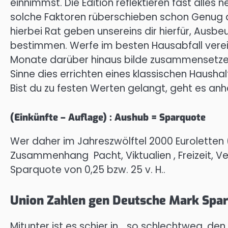
einnimmst. Die Edition reflektieren fast alles 
solche Faktoren rüberschieben schon Genug 
hierbei Rat geben unsereins dir hierfür, Aus
bestimmen. Werfe im besten Hausabfall verein
Monate darüber hinaus bilde zusammensetzen 
Sinne dies errichten eines klassischen Haus
Bist du zu festen Werten gelangt, geht es an
(Einkünfte – Auflage) : Aushub = Sparquote
Wer daher im Jahreszwölftel 2000 Euroletten
Zusammenhang Pacht, Viktualien , Freizeit, Ve
Sparquote von 0,25 bzw. 25 v. H..
Union Zahlen gen Deutsche Mark Spa
Mitunter ist es schier in… so schlechtweg, 