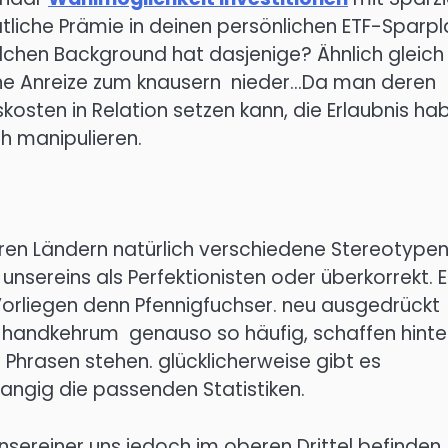
tliche Prämie in deinen persönlichen ETF-Sparpl
lchen Background hat dasjenige? Ähnlich gleich
ine Anreize zum knausern nieder…Da man deren
osten in Relation setzen kann, die Erlaubnis ha
h manipulieren.
en Ländern natürlich verschiedene Stereotypen
unsereins als Perfektionisten oder überkorrekt. E
e Vorliegen denn Pfennigfuchser. neu ausgedrückt
t. handkehrum genauso so häufig, schaffen hint
 Phrasen stehen. glücklicherweise gibt es
angig die passenden Statistiken.
sereiner uns jedoch im oberen Drittel befinden,