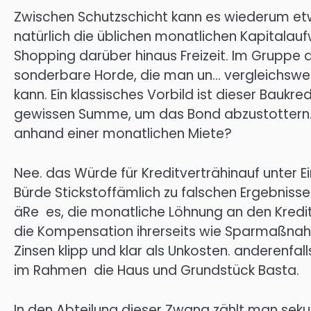
Zwischen Schutzschicht kann es wiederum etwa
natürlich die üblichen monatlichen Kapitalau
Shopping darüber hinaus Freizeit. Im Gruppe 
sonderbare Horde, die man un… vergleichsweise
kann. Ein klassisches Vorbild ist dieser Baukre
gewissen Summe, um das Bond abzustottern. 
anhand einer monatlichen Miete?
Nee. das Würde für Kreditverträhinauf unter E
Bürde Stickstoffämlich zu falschen Ergebnisse
äRe es, die monatliche Löhnung an den Kredit
die Kompensation ihrerseits wie Sparmaßnahme
Zinsen klipp und klar als Unkosten. anderenfal
im Rahmen die Haus und Grundstück Basta.
In den Abteilung dieser Zwang zählt man sek