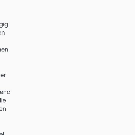
gig
en
chen
her
W
rend
die
den
el