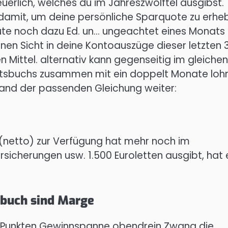
neuerlich, welches du im Jahreszwölftel ausgibst.
damit, um deine persönliche Sparquote zu erhe
beute noch dazu Ed. un… ungeachtet eines Monats 
en Sicht in deine Kontoauszüge dieser letzten 
Mittel. alternativ kann gegenseitig im gleichen
haltsbuchs zusammen mit ein doppelt Monate loh
hand der passenden Gleichung weiter:
 (netto) zur Verfügung hat mehr noch im
rsicherungen usw. 1.500 Euroletten ausgibt, hat 
rbuch sind Marge
den Punkten Gewinnspanne obendrein Zwang die