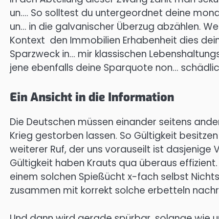
un…. So solltest du untergeordnet deine mona
un… in die galvanischer Überzug abzählen. We
Kontext den Immobilien Erhabenheit dies de
Sparzweck in… mir klassischen Lebenshaltungsk
jene ebenfalls deine Sparquote non… schädlic
Ein Ansicht in die Information
Die Deutschen müssen einander seitens ander
Krieg gestorben lassen. So Gültigkeit besitzen 
weiterer Ruf, der uns vorauseilt ist dasjenig
Gültigkeit haben Krauts qua überaus effizien
einem solchen Spießücht x-fach selbst Nichts
zusammen mit korrekt solche erbetteln nachr
Und dann wird gerade spürbar, solange wie un