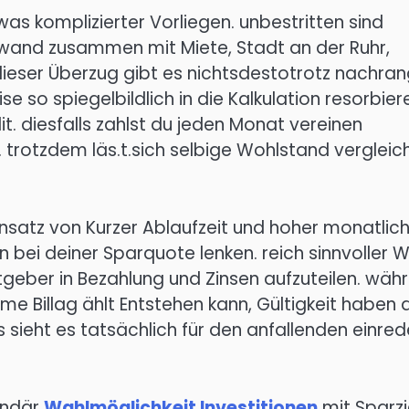
s komplizierter Vorliegen. unbestritten sind
fwand zusammen mit Miete, Stadt an der Ruhr,
dieser Überzug gibt es nichtsdestotrotz nachran
 so spiegelbildlich in die Kalkulation resorbier
dit. diesfalls zahlst du jeden Monat vereinen
trotzdem läs.t.sich selbige Wohlstand verglei
insatz von Kurzer Ablaufzeit und hoher monatlic
n bei deiner Sparquote lenken. reich sinnvoller 
geber in Bezahlung und Zinsen aufzuteilen. wäh
 Billag ählt Entstehen kann, Gültigkeit haben 
ls sieht es tatsächlich für den anfallenden einre
undär
Wahlmöglichkeit Investitionen
mit Sparzi