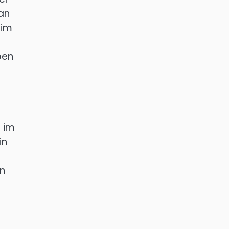
an
 im
ben
 im
in
en