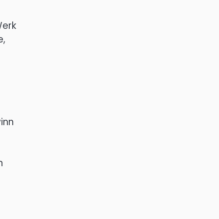
Werk
e,
inn
n