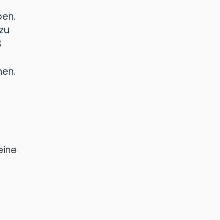
ben.
zu
3
nen.
eine