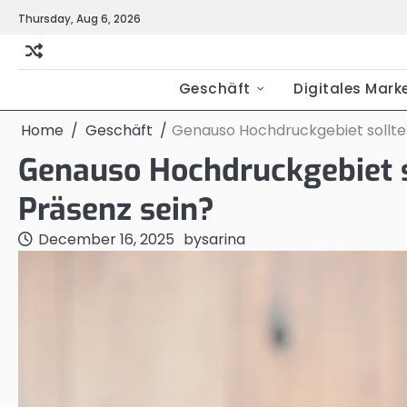
Skip
Thursday, Aug 6, 2026
to
content
Geschäft
Digitales Mark
Home
Geschäft
Genauso Hochdruckgebiet sollte
Genauso Hochdruckgebiet s
Präsenz sein?
December 16, 2025
by
sarina